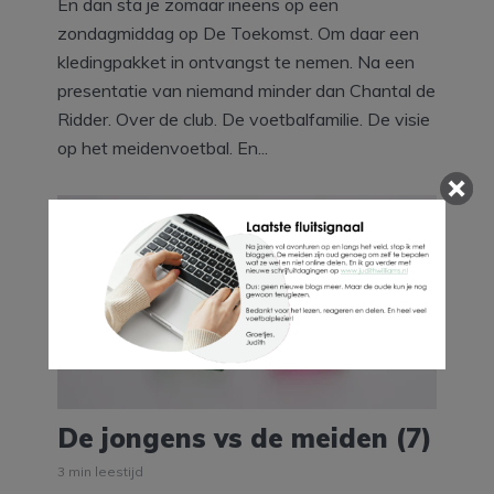
En dan sta je zomaar ineens op een
zondagmiddag op De Toekomst. Om daar een
kledingpakket in ontvangst te nemen. Na een
presentatie van niemand minder dan Chantal de
Ridder. Over de club. De voetbalfamilie. De visie
op het meidenvoetbal. En...
De jongens vs de meiden (7)
3 min leestijd