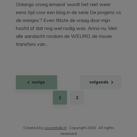
Onlangs vroeg iemand ‘wordt het niet weer
eens tijd voor een blog in de serie De jongens vs
de meisjes‘? Even flitste de vraag door mijn
hoofd of dat nog wel nodig was. Anno nu. Met
alle aandacht rondom de WEURO, de mooie
transfers van...
Berichten
vorige
volgende
paginering
1
2
Created by
soccertalk.nl
· Copyright 2026 · All rights
reserved