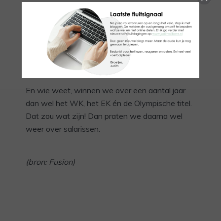
Maar om dat punt te bereiken zullen we eerst
moeten investeren. In jeugdopleidingen voor
meiden bijvoorbeeld. Zodat we de kwaliteit van
zowel onze nationale competitie als van ons
Nederlandse vrouwenelftal naar een zo hoog
mogelijk niveau kunnen tillen.
En wie weet, winnen we over een aantal jaar
dan wel het WK, het EK én de Olympische titel.
Dat zou wat zijn! Dan praten we daarna wel
weer over salarissen.
(bron: Fusion)