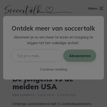
Menu
Ontdek meer van soccertalk
Abonneer je nu om meer te lezen en toegang te
krijgen tot het volledige archief.
Typ
je
Abonneren
e-
mail...
vrouwenelftal USA klaagt voetbalband aan
Continue reading
De jongens vs de
meiden USA
Add comment
8 april 2016
2 min leestijd
Onlangs werd bekend dat 5 voetbalspeelsters