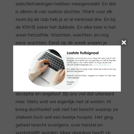
selectietrainingen hebben meegemaakt. En dat
is alleen al van oudste dochter. Want voor elk
team bij de club heb je er al minimaal drie. En bij
de KNVB zeker het dubbele. En elke keer is het
weer hetzelfde. Wachten, wachten, en nog
eens wachten. Eerst op de week waarin je
bericht krijgt. Om dan, meestal aan het eind van
die week, pas iets te horen.
Ook nu kwam het bericht op vrijdag. En zoals
dat gaat op dit soort momenten, liepen ook nu
de emoties uiteen van dolgelukkig tot totale
deceptie en ongeloof. Bij ons viel dat uiteraard
mee. Niets wat we eigenlijk niet al wisten. Al
kreeg dochterlief ook niet het bericht waarop ze
stiekem toch wel een beetje hoopte. Het ging,
geheel terecht overigens, over herstel en
wedstrijdfit worden. Maar daardoor heeft ze