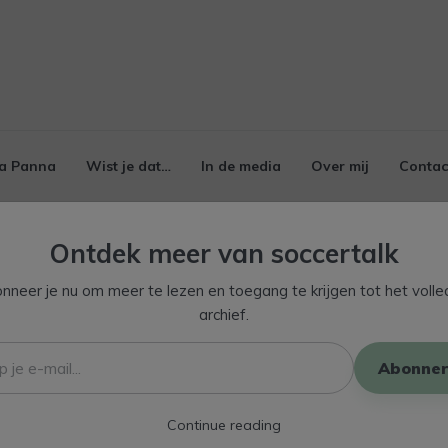
a Panna
Wist je dat…
In de media
Over mij
Contac
Ontdek meer van soccertalk
nneer je nu om meer te lezen en toegang te krijgen tot het volle
archief.
Abonner
Continue reading