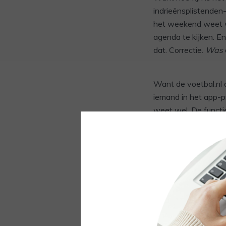
indrieënsplistenden
het weekend weet wa
agenda te kijken. En
dat. Correctie.
Was
Want de voetbal.nl a
iemand in het app-pr
weet wel. De functi
Zeg maar de nummer 
Maar nu is hij er nie
gewoon niet goed ha
Of dat hij er nog ni
dan maar. En daar st
“Niet beschikbaar”.