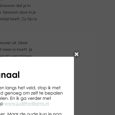
rouwen dat je in
n. Gewoon door in je
ijd heeft. Zo fijn is
mooier uit. Maar
 meer in hoeft. Je
genda verschijnen.
cht ik nog dat ik
van de nieuwe app.
iet. Even googlen
iet wilde lezen.