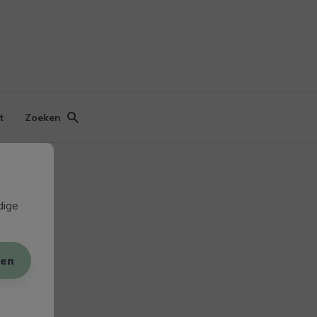
t
Zoeken
dige
en