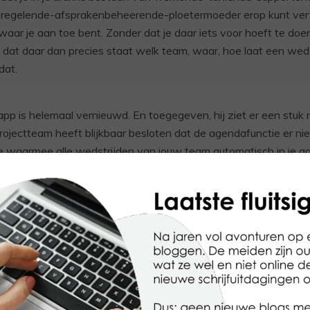
-regelende-afsprakenbeheerende-ploetermoeder erop kunt vert
ar je aan toe bent. Zonder dat je daar iets voor hoeft te doe
 dat daar dan precies staat welk team, waar, hoe laat een wedstr
dat.
pp is helemaal vernieuwd. En toegegeven, hij ziet er een stuk 
ojectteam heeft blijkbaar besloten dat de agendafunctie er niet
e waarmee alle wedstrijden van jouw team automatisch in je a
één reden waarom ik de app altijd gebruikte.
t meer. Van het lijstje basisfuncties afgevallen vrees ik. Eerst da
d gekeken. Iets over het hoofd had gezien bij het installeren 
et was voor IOS. Maar ook op een Android telefoon vond ik ‘m n
ond het zwart op wit. Twee woorden die ik eigenlijk helemaal n