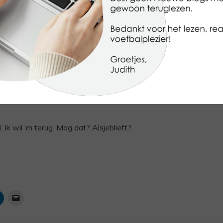
resshormonen gingen gelijk in protest. Het enige beetje struct
 één keer weg. Boehoe. En natuurlijk weet ik ook wel dat ik be
rtypen. Iedere week. Opnieuw. Voor twee teams. Maar dat wil i
d. En toegegeven, dat is het ook. Maar het was zo fijn. Eén ding
aar ik me druk om hoefde te maken. Andere afspraken in het 
en. Gewoon omdat ik precies kon zien wanneer we een wedstri
 Ik wil ‘m terug. Mag dat? Alsjeblieft?