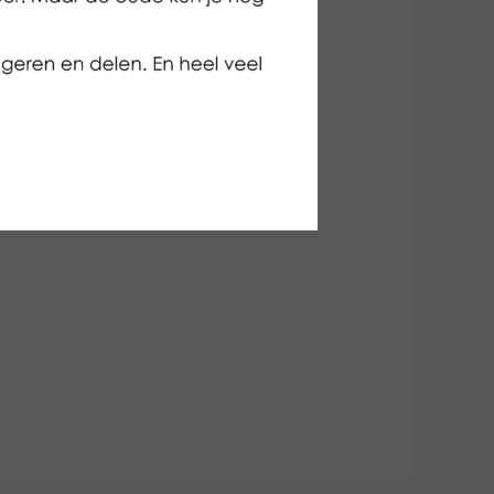
uur dat ik nog in
st zelf de
k helemaal niet. En
etje minder in het
weekend kon ik al
jd, hoe laat en