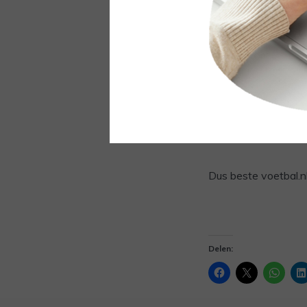
Nee! Waarom? Mijn st
mijn weekend had. In
wedstrijden kan ove
ja dat klinkt verwen
overvolle weekend w
weken vooruit plann
waar hadden.
Dus beste voetbal.nl.
Delen: