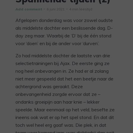
Add comment
6 juni 2021
4 min leestijd
Afgelopen donderdag was voor zowel oudste
als middelste dochter een beslissende dag. D-
day zeg maar. Waarbij de ‘D’ bij de één stond
voor ‘doen’ en bij de ander voor ‘durven’.
Zo had middelste dochter de laatste van drie
selectietrainingen bij Ajax. De eerste ging ze
nog heel onbevangen in. Ze had er al zolang
niet meer gespeeld dat het een beetje naar de
achtergrond was geraakt. Deze
onbevangenheid zorgde ervoor dat ze –
ondanks groeipijn aan haar knie – lekker
speelde. Maar eenmaal op het veld, besefte ze
ineens ook wat er op het spel stond. En dat dit
toch wel heel erg gaaf was. Die plek, in dat
team voor komend jaar, was dichterbij dan ooit.