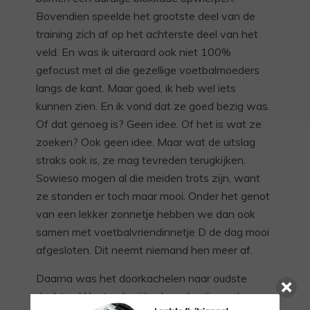
Bovendien speelde het grootste deel van de
training zich af op het achterste deel van het
veld. En was ik uiteraard ook niet 100%
gefocust met al die gezellige voetbalmoeders
langs de kant. Maar goed, ik heb wel iets
kunnen zien. En ik vond dat ze goed bezig was.
Of dat genoeg is? Geen idee. Of het is wat ze
zoeken? Ook geen idee. Maar wat de uitslag
straks ook is, ze mag tevreden terugkijken.
Sowieso mogen al die meiden trots zijn, want
ze stonden er toch maar mooi. Onder het genot
van een lekker zonnetje hebben we dan ook
samen met voetbalvriendinnetje D de dag mooi
afgesloten. Dit neemt niemand hen meer af.
Daarna was het doorkachelen naar oudste
dochter. Want ook zij had een beslissend