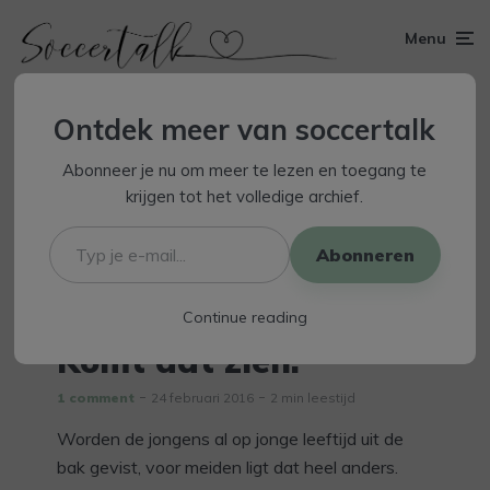
Menu
Ontdek meer van soccertalk
Abonneer je nu om meer te lezen en toegang te
krijgen tot het volledige archief.
Typ
je
Abonneren
e-
mail...
Continue reading
Komt dat zien!
1 comment
24 februari 2016
2 min leestijd
Worden de jongens al op jonge leeftijd uit de
bak gevist, voor meiden ligt dat heel anders.