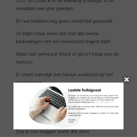
U10. En zoals ik in de inleiding al aangaf is dit
inmiddels een jaar geleden.
En we hebben nog geen wedstrijd gespeeld.
Zo blijkt maar weer dat met alle beste
bedoelingen het een moeizaam traject blijft.
Maar niet getreurd! Want er gloort hoop aan de
horizon.
Er staat namelijk een heuse wedstrijd op het
programma!
En wel op
vrijdag 25 maart 2016
tegen
Jonger Oranje Zuid Holland. En dat is niet het
enige, want ze spelen de
voorwedstrijd van
Telstar VVNH – ADO Den Haag Vrouwen
!
Dus ik zou zeggen, komt dat zien!