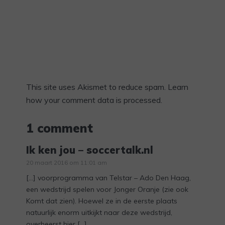
This site uses Akismet to reduce spam.
Learn
how your comment data is processed.
1 comment
Ik ken jou – soccertalk.nl
20 maart 2016 om 11:01 am
[…] voorprogramma van Telstar – Ado Den Haag,
een wedstrijd spelen voor Jonger Oranje (zie ook
Komt dat zien). Hoewel ze in de eerste plaats
natuurlijk enorm uitkijkt naar deze wedstrijd,
overheerst hier […]