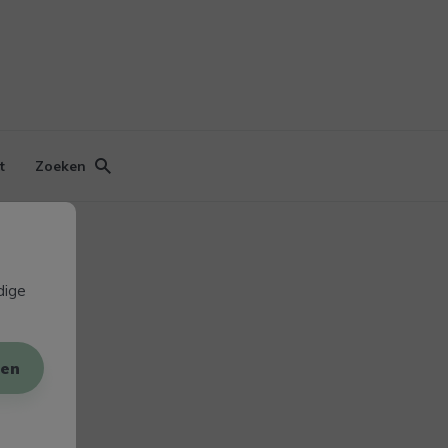
t
Zoeken
dige
en