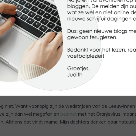
n. Een appje naar de
Ajaxmeiden
leverde al heel wat op. Soms
ze kon weggeven. Superlief! En zo druppelde er afgelopen wee
t leek wel alsof ze jarig was. Elke keer een cadeautje per post.
etje van geluk. Weer wat plaatjes erbij! Het album raakt langz
ompleet. En dan heeft ze nog niet eens het superpakketje met 
op stijgt dan ook dat het album helemaal vol komt.
weer helemaal terug hier in huis. En voorzichtig wordt het volg
chien kunnen ze het album de volgende keer meenemen als w
anjeleeuwinnen gaan? Wie weet lukt het dan om op de andere 
oren?
og niet. Want voorlopig zijn de wedstrijden van de Leeuwinn
n we zijn dan wel megafan en
besmet
met het Oranjevirus, maar s
n. Althans dat vindt mama. Mijn dochters denken daar natuurlij