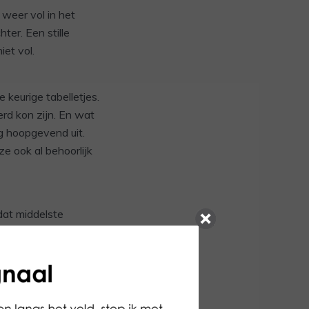
 weer vol in het
ter. Een stille
iet vol.
keurige tabelletjes.
rd kon zijn. En wat
ig hoopgevend uit.
e ook al behoorlijk
dat middelste
 lief natuurlijk,
n paar plaatjes