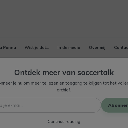
a Panna
Wist je dat…
In de media
Over mij
Contac
Ontdek meer van soccertalk
nneer je nu om meer te lezen en toegang te krijgen tot het volle
archief.
Abonner
Continue reading