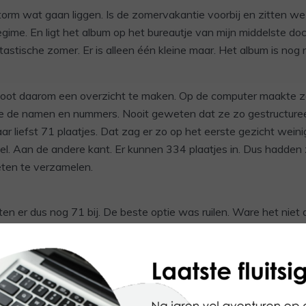
torm wat gaan liggen. Is de zomervakantie voorbij en zitten we
gime. En ligt het album op het bureautje van mijn middelste doch
astische zomer. Er is alleen één kleine maar. Het album is nog n
oot daarom een overzicht te maken. Op de computer maakte ze 
e de namen en nummers. Nooit geweten dat ze zo gestructuree
r liefst 71 plaatjes. Dat zag er zo op het eerste gezicht wein
l. Aan de andere kant. Er kunnen 334 plaatjes in. Dus hadden z
ten te verzamelen.
n er dus nog 71 bij. De beste optie was ruilen. Ware het niet 
r dubbele plaatjes al heeft weggegeven aan vriendinnetje L. Super
ar ruilpositie nu wat minder sterk. Gelukkig had ze nog wel ee
ien zou het lukken om toch iets te ruilen.