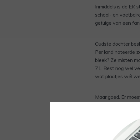
Inmiddels is de EK s
school- en voetbalre
getuige van een fant
Oudste dochter besl
Per land noteerde z
bleek? Ze misten maa
71. Best nog wel vee
wat plaatjes wél we
Maar goed. Er moeste
dochter bijna al haa
maar daardoor was ha
over. Dus een missch