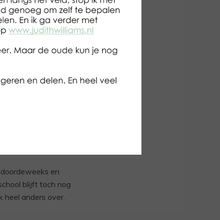
 kreeg ze zelfs meer
k steeds een
 En elke keer
aamaan voller. Er is
kaartjes ontvangen
ende plan al
e naar een
plaatjes ook een
en doordeweeks en
chool blijft toch nog
k heel anders over.