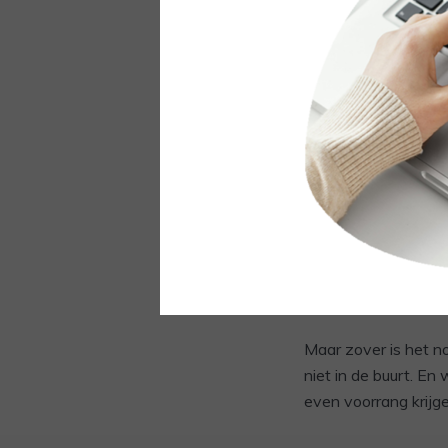
Zo gezegd zo gedaa
plaatjes terug dan 
envelopje binnen. He
maakte ze een sprong
zelfs al één team c
van topper N. De ho
De EK koorts is dus 
gemaakt. Want miss
wedstrijd van de Or
handtekening te sc
Maar zover is het n
niet in de buurt. E
even voorrang krijge