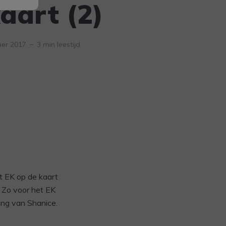
aart (2)
er 2017
3 min leestijd
et EK op de kaart
! Zo voor het EK
ing van Shanice.