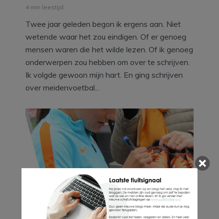
4 min leestijd
Twee jaar geleden begon ik ergens aan. Niet
wetende waar het zou eindigen. Of er genoeg
mensen waren die het wilde lezen. Of ik genoeg
onderwerpen zou hebben om over te schrijven.
Ik volgde gewoon mijn hart. En ging schrijven
over meidenvoetbal...
Een bijzonder paar