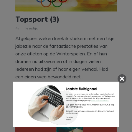
Topsport (3)
4 min leestijd
Afgelopen weken keek ik stiekem met een tikje
jaloezie naar de fantastische prestaties van
onze atleten op de Winterspelen. En of hun
dromen nu uitkwamen of in duigen vielen.
Iedereen had zijn of haar eigen verhaal. Had
een eigen weg bewandeld met...